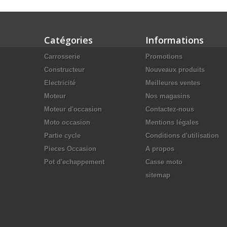
Catégories
Informations
Carrosserie
Promotions
Constructeur
Nouveaux produits
Electricité
Meilleures ventes
Moteur
Nos magasins
Moteur d'occasion
Contactez-nous
Moto occasion
Mentions légales
Partie cycle
Conditions d'utilisation
Pieces Occasion
A propos
Pot d'echappement
Casse moto
sitemap