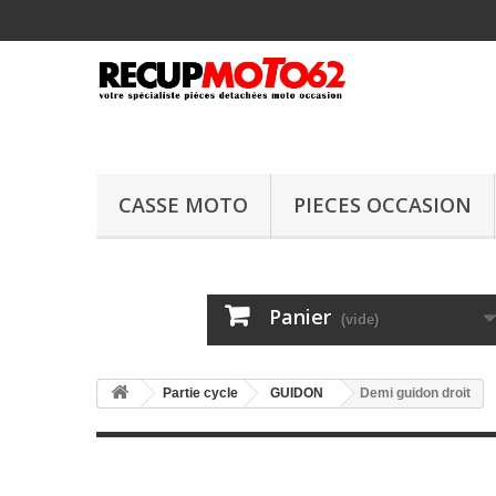
CASSE MOTO
PIECES OCCASION
Panier
(vide)
Partie cycle
GUIDON
Demi guidon droit
Demi guidon dr