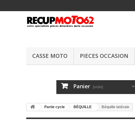
CASSE MOTO
PIECES OCCASION
Panier
(vide)
Partie cycle
BÉQUILLE
Béquille latérale
Béquille latéral