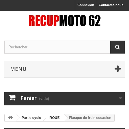
Connexion
Contactez-nous
MENU
Panier
(vide)
Partie cycle
ROUE
Flasque de frein occasion