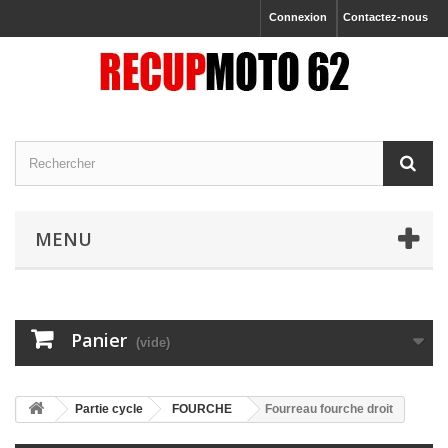
Connexion
Contactez-nous
MENU
Panier
(vide)
Partie cycle
FOURCHE
Fourreau fourche droit