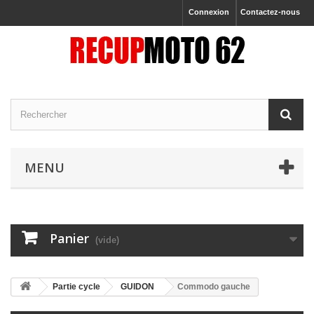
Connexion
Contactez-nous
MENU
Panier
(vide)
Partie cycle
GUIDON
Commodo gauche