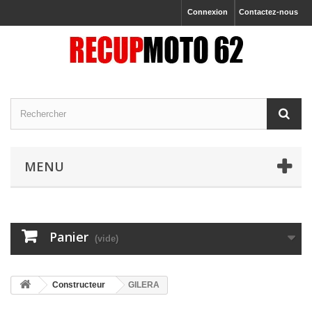
Connexion
Contactez-nous
MENU
Panier
(vide)
Constructeur
GILERA