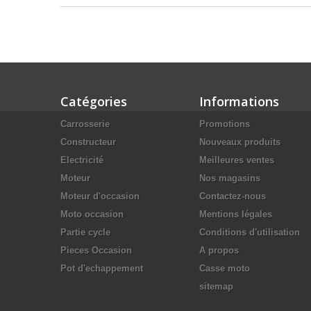
Catégories
Informations
Carrosserie
Promotions
Constructeur
Nouveaux produits
Electricité
Meilleures ventes
Moteur
Nos magasins
Moteur d'occasion
Contactez-nous
Moto occasion
Mentions légales
Partie cycle
Conditions d'utilisation
Pieces Occasion
A propos
Pot d'echappement
Casse moto
sitemap