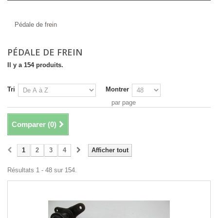
Pédale de frein
Pédale de frein
PÉDALE DE FREIN
Il y a 154 produits.
Tri
Montrer
par page
Comparer (
0
)
1
2
3
4
Afficher tout
Résultats 1 - 48 sur 154.