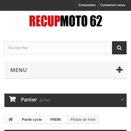
Connexion
Contactez-nous
MENU
Panier
(vide)
Partie cycle
FREIN
Pédale de frein