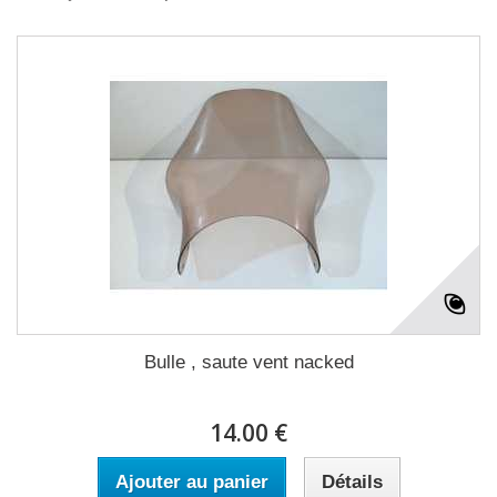
Bulle , saute vent nacked
14.00 €
Ajouter au panier
Détails