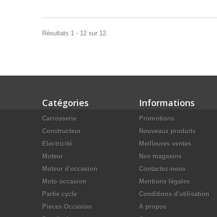
Résultats 1 - 12 sur 12.
Catégories
Informations
Carrosserie
Promotions
Constructeur
Nouveaux produits
Electricité
Meilleures ventes
Moteur
Nos magasins
Moteur d'occasion
Contactez-nous
Moto occasion
Mentions légales
Partie cycle
Conditions d'utilisation
Pieces Occasion
A propos