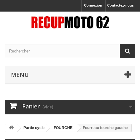
Connexion
Contactez-nous
MENU
Panier
(vide)
Partie cycle
FOURCHE
Fourreau fourche gauche