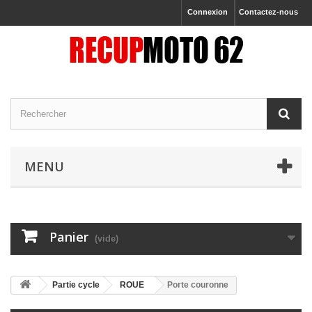
Connexion
Contactez-nous
MENU
Panier
(vide)
Partie cycle
ROUE
Porte couronne