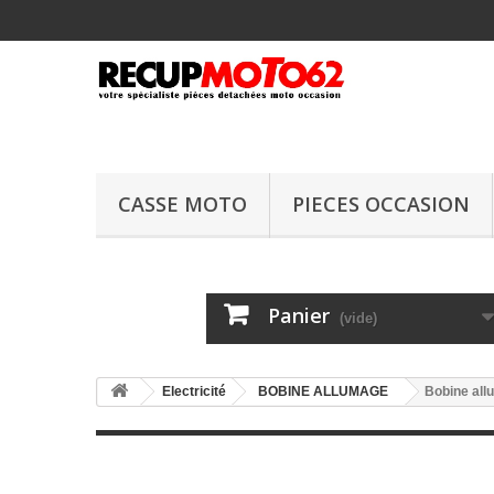
CASSE MOTO
PIECES OCCASION
Panier
(vide)
Electricité
BOBINE ALLUMAGE
Bobine al
Bobine allumag