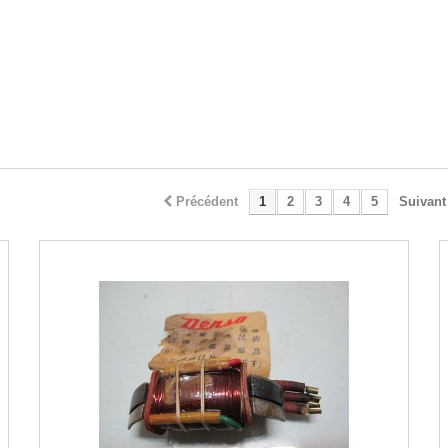
Précédent
1
2
3
4
5
Suivant