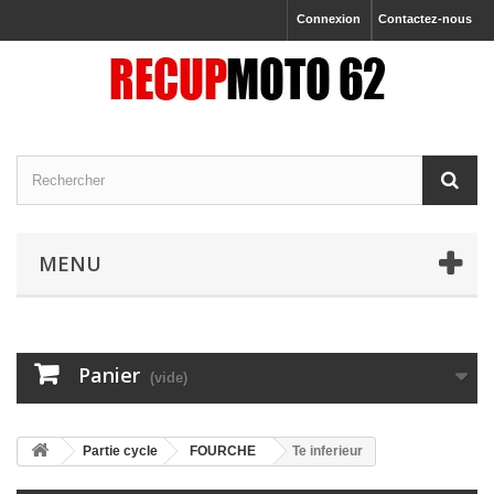
Connexion
Contactez-nous
MENU
Panier
(vide)
Partie cycle
FOURCHE
Te inferieur