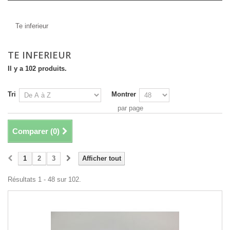
Te inferieur
Te inferieur
TE INFERIEUR
Il y a 102 produits.
Tri
Montrer
par page
Comparer (
0
)
1
2
3
Afficher tout
Résultats 1 - 48 sur 102.