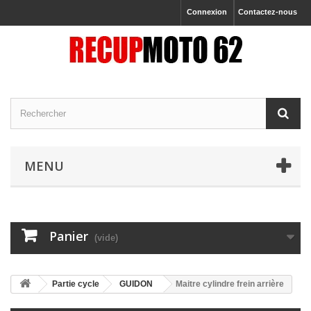
Connexion
Contactez-nous
MENU
Panier
(vide)
Partie cycle
GUIDON
Maitre cylindre frein arrière