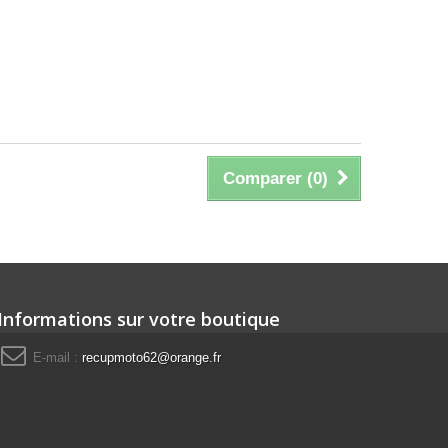
Comparer (
0
)
Informations sur votre boutique
E-mail :
recupmoto62@orange.fr