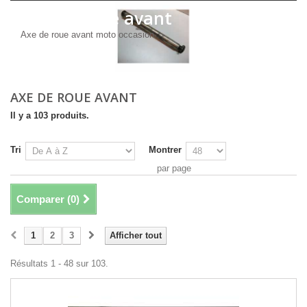
Axe de roue avant
Axe de roue avant moto occasion
AXE DE ROUE AVANT
Il y a 103 produits.
Tri
Montrer
par page
Comparer (
0
)
1
2
3
Afficher tout
Résultats 1 - 48 sur 103.