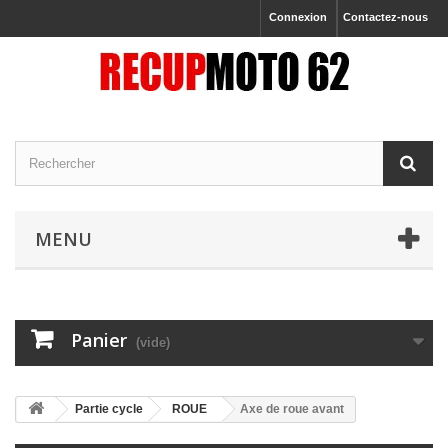
Connexion
Contactez-nous
MENU
Panier
(vide)
Partie cycle
ROUE
Axe de roue avant