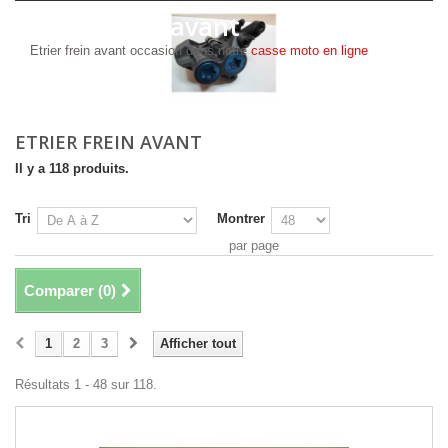
Etrier frein avant
Etrier frein avant occasion dans notre
casse moto en ligne
ETRIER FREIN AVANT
Il y a 118 produits.
Tri
Montrer
par page
Comparer (
0
)
1
2
3
Afficher tout
Résultats 1 - 48 sur 118.