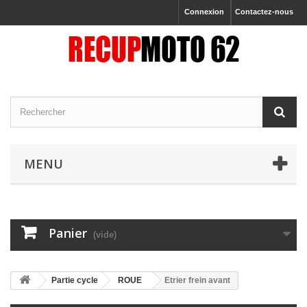
Connexion
Contactez-nous
MENU
Panier
(vide)
Partie cycle
ROUE
Etrier frein avant