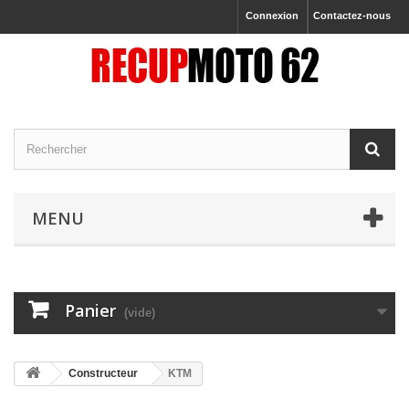
Connexion
Contactez-nous
MENU
Panier
(vide)
Constructeur
KTM