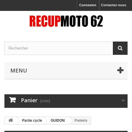
Connexion
Contactez-nous
MENU
Panier
(vide)
Partie cycle
GUIDON
Pontets