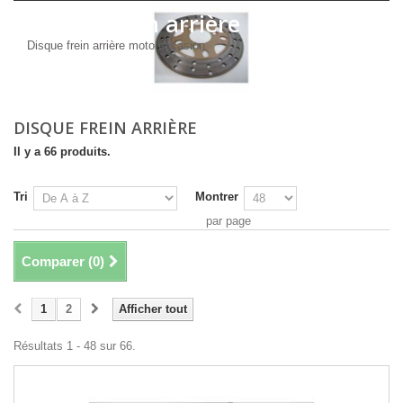
Disque frein arrière
Disque frein arrière moto occasion
DISQUE FREIN ARRIÈRE
Il y a 66 produits.
Tri
Montrer
par page
Comparer (
0
)
1
2
Afficher tout
Résultats 1 - 48 sur 66.