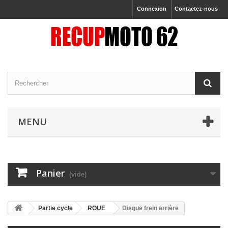
Connexion
Contactez-nous
MENU
Panier
(vide)
Partie cycle
ROUE
Disque frein arrière