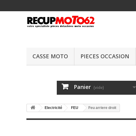
CASSE MOTO
PIECES OCCASION
Panier
(vide)
Electricité
FEU
Feu arriere droit
Feu arriere droi