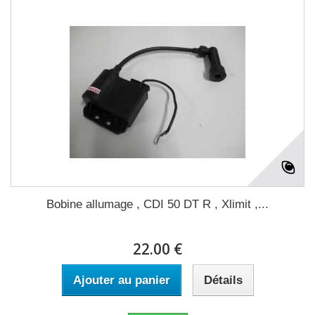
Bobine allumage , CDI 50 DT R , Xlimit ,...
22.00 €
Ajouter au panier
Détails