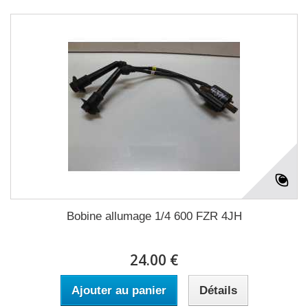
Bobine allumage 1/4 600 FZR 4JH
24.00 €
Ajouter au panier
Détails