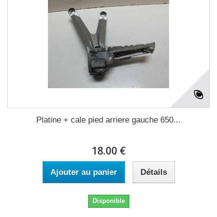
Platine + cale pied arriere gauche 650...
18.00 €
Ajouter au panier
Détails
Disponible