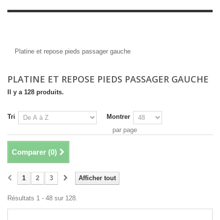
Platine et repose pieds passager
gauche
Platine et repose pieds passager gauche
PLATINE ET REPOSE PIEDS PASSAGER GAUCHE
Il y a 128 produits.
Tri
Montrer
par page
Comparer (
0
)
1
2
3
Afficher tout
Résultats 1 - 48 sur 128.