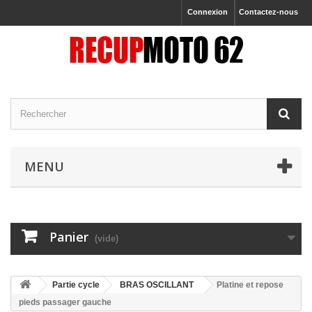
Connexion
Contactez-nous
MENU
Panier
(vide)
Partie cycle
BRAS OSCILLANT
Platine et repose
pieds passager gauche