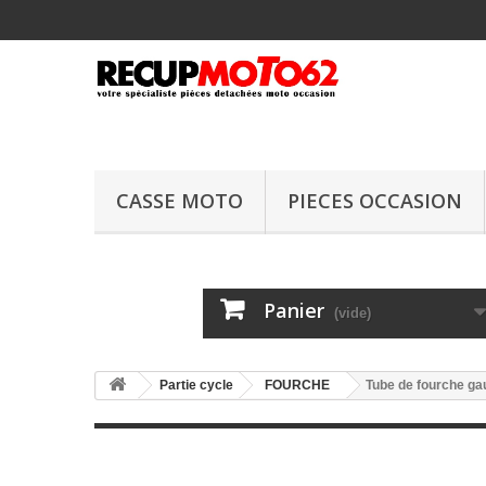
CASSE MOTO
PIECES OCCASION
Panier
(vide)
Partie cycle
FOURCHE
Tube de fourche g
Tube de fourch