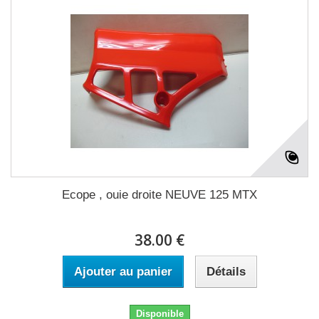
Ecope , ouie droite NEUVE 125 MTX
38.00 €
Ajouter au panier
Détails
Disponible