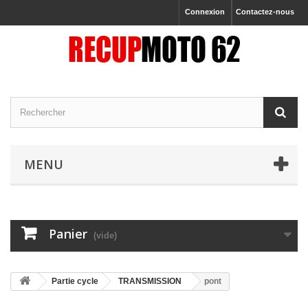
Connexion
Contactez-nous
MENU
Panier
(vide)
Partie cycle
TRANSMISSION
pont