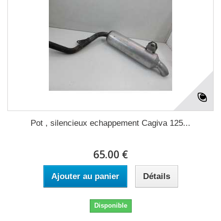
Pot , silencieux echappement Cagiva 125...
65.00 €
Ajouter au panier
Détails
Disponible