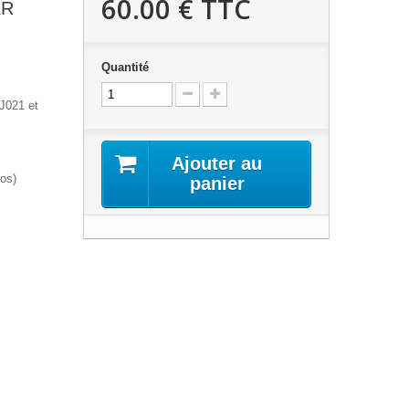
60.00 €
TTC
ER
Quantité
J021 et
Ajouter au
tos)
panier