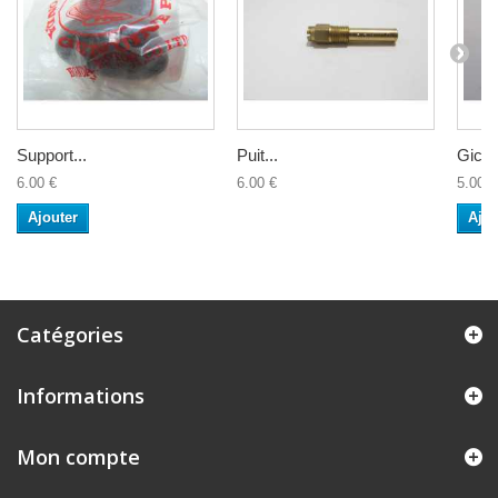
Support...
Puit...
Gicleu
6.00 €
6.00 €
5.00 €
Ajouter
Ajou
Catégories
Informations
Mon compte