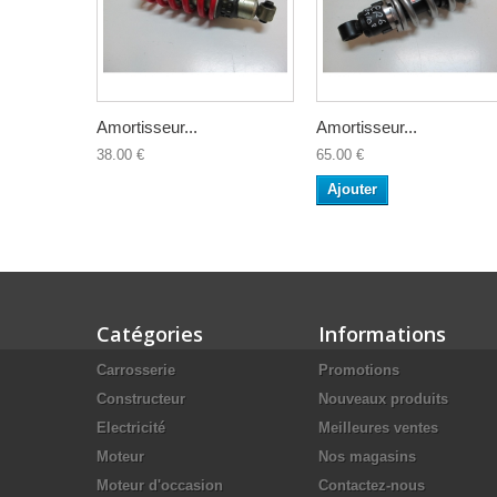
Amortisseur...
Amortisseur...
38.00 €
65.00 €
Ajouter
Catégories
Informations
Carrosserie
Promotions
Constructeur
Nouveaux produits
Electricité
Meilleures ventes
Moteur
Nos magasins
Moteur d'occasion
Contactez-nous