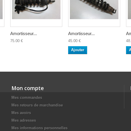
Amortisseur...
Amortisseur...
Am
75.00 €
45.00 €
48
Ajouter
A
Mon compte
Mes commandes
Mes retours de marchandise
Mes avoirs
Mes adresses
Mes informations personnelles