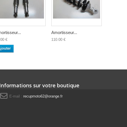
ortisseur...
Amortisseur...
Amortisseu
.00 €
110.00 €
55.00 €
jouter
Ajouter
Informations sur votre boutique
E-mail :
recupmoto62@orange.fr