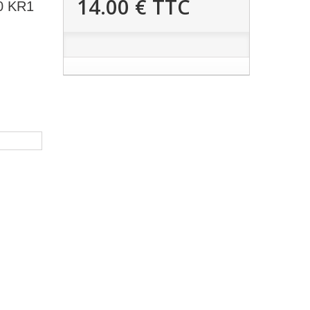
14.00 €
TTC
50 KR1