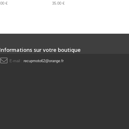
.00 €
35.00 €
38.00 €
Informations sur votre boutique
E-mail :
recupmoto62@orange.fr