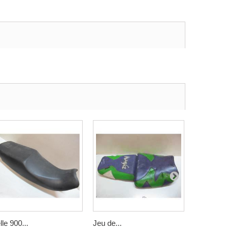
lle 900...
Jeu de...
Selle XMA