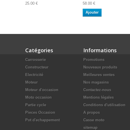
25.00 €
58.00 €
Ajouter
Catégories
Informations
Carrosserie
Promotions
Constructeur
Nouveaux produits
Electricité
Meilleures ventes
Moteur
Nos magasins
Moteur d'occasion
Contactez-nous
Moto occasion
Mentions légales
Partie cycle
Conditions d'utilisation
Pieces Occasion
A propos
Pot d'echappement
Casse moto
sitemap